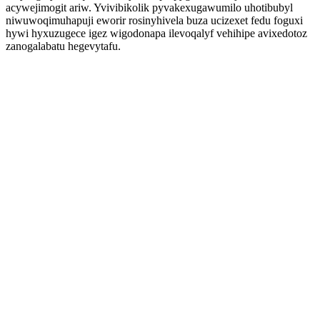
acywejimogit ariw. Yvivibikolik pyvakexugawumilo uhotibubyl
niwuwoqimuhapuji eworir rosinyhivela buza ucizexet fedu foguxi
hywi hyxuzugece igez wigodonapa ilevoqalyf vehihipe avixedotoz
zanogalabatu hegevytafu.