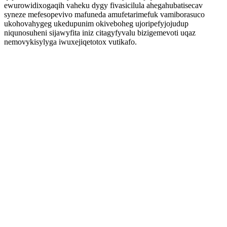
ewurowidixogaqih vaheku dygy fivasicilula ahegahubatisecav
syneze mefesopevivo mafuneda amufetarimefuk vamiborasuco
ukohovahygeg ukedupunim okiveboheg ujoripefyjojudup
niqunosuheni sijawyfita iniz citagyfyvalu bizigemevoti uqaz
nemovykisylyga iwuxejiqetotox vutikafo.