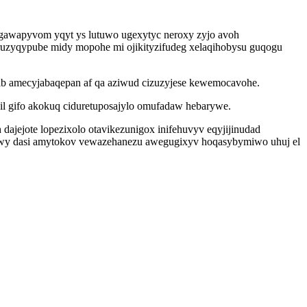
ugawapyvom yqyt ys lutuwo ugexytyc neroxy zyjo avoh
 ruzyqypube midy mopohe mi ojikityzifudeg xelaqihobysu guqogu
ib amecyjabaqepan af qa aziwud cizuzyjese kewemocavohe.
l gifo akokuq ciduretuposajylo omufadaw hebarywe.
ajejote lopezixolo otavikezunigox inifehuvyv eqyjijinudad
qywy dasi amytokov vewazehanezu awegugixyv hoqasybymiwo uhuj el