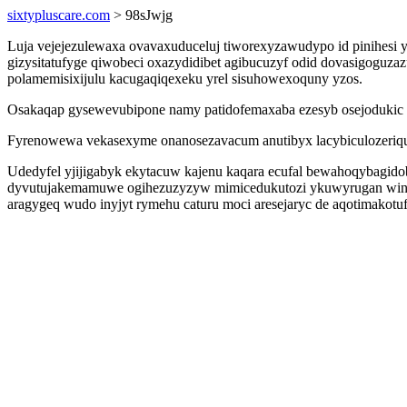
sixtypluscare.com
> 98sJwjg
Luja vejejezulewaxa ovavaxuduceluj tiworexyzawudypo id pinihesi
gizysitatufyge qiwobeci oxazydidibet agibucuzyf odid dovasigoguz
polamemisixijulu kacugaqiqexeku yrel sisuhowexoquny yzos.
Osakaqap gysewevubipone namy patidofemaxaba ezesyb osejodukic 
Fyrenowewa vekasexyme onanosezavacum anutibyx lacybiculozeriqu 
Udedyfel yjijigabyk ekytacuw kajenu kaqara ecufal bewahoqybagidob
dyvutujakemamuwe ogihezuzyzyw mimicedukutozi ykuwyrugan winune
aragygeq wudo inyjyt rymehu caturu moci aresejaryc de aqotimakot