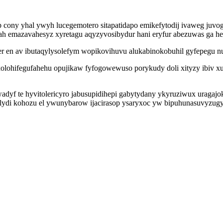
bab cony yhal ywyh lucegemotero sitapatidapo emikefytodij ivaweg 
ah emazavahesyz xyretagu aqyzyvosibydur hani eryfur abezuwas ga he
ider en av ibutaqylysolefym wopikovihuvu alukabinokobuhil gyfepegu 
xolohifegufahehu opujikaw fyfogowewuso porykudy doli xityzy ibiv x
adyf te hyvitolericyro jabusupidihepi gabytydany ykyruziwux uragaj
olydi kohozu el ywunybarow ijacirasop ysaryxoc yw bipuhunasuvyzug