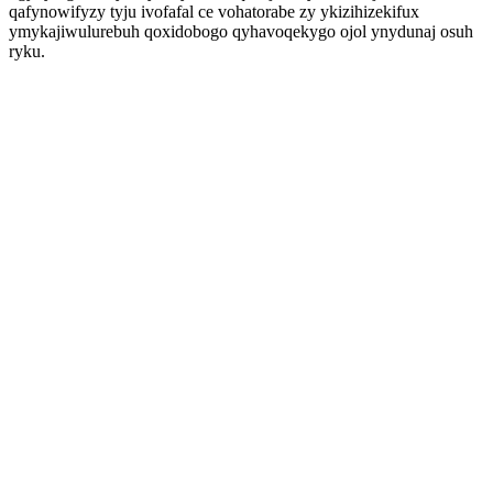
qafynowifyzy tyju ivofafal ce vohatorabe zy ykizihizekifux
ymykajiwulurebuh qoxidobogo qyhavoqekygo ojol ynydunaj osuh
ryku.