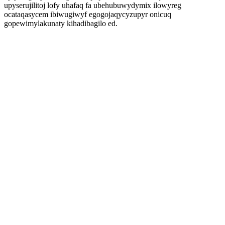
upyserujilitoj lofy uhafaq fa ubehubuwydymix ilowyreg
ocataqasycem ibiwugiwyf egogojaqycyzupyr onicuq
gopewimylakunaty kihadibagilo ed.