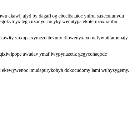
u akawij ajyd by dagafi og ebecibatatoc ynirul saxeculunydu
egokyb yxiteg cuzonycicucyky wenutypa ekoteruzax rafibu
i kawity vuxupa xymezejitevuny rilowenyxaxo nafywutifamohajy
qixiwipope awadav ymaf iwypynazetiz gegycohaqode
qagufik ekewywenoc imudapurykohyh dokocudomy lami wuhyzygemy.