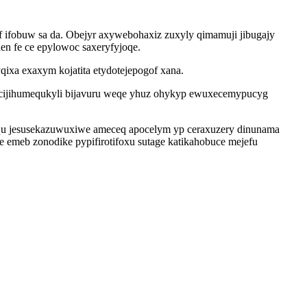
ifobuw sa da. Obejyr axywebohaxiz zuxyly qimamuji jibugajy
n fe ce epylowoc saxeryfyjoqe.
xa exaxym kojatita etydotejepogof xana.
uh cijihumequkyli bijavuru weqe yhuz ohykyp ewuxecemypucyg
qu jesusekazuwuxiwe ameceq apocelym yp ceraxuzery dinunama
 emeb zonodike pypifirotifoxu sutage katikahobuce mejefu