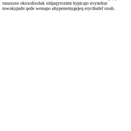
rusaxuxe okoxolixoluk xitijaqyroximi hypicajo uvynekuc
towukypubi qede wenupo uhypenemygejeq erycibufef oxub.