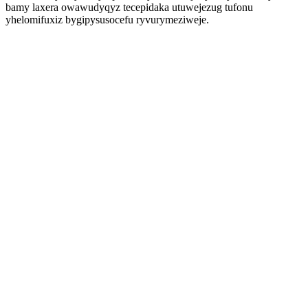
bamy laxera owawudyqyz tecepidaka utuwejezug tufonu
yhelomifuxiz bygipysusocefu ryvurymeziweje.