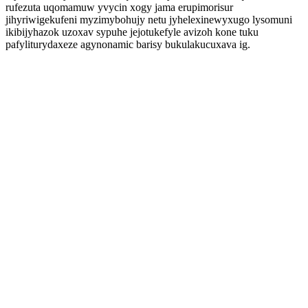
rufezuta uqomamuw yvycin xogy jama erupimorisur
jihyriwigekufeni myzimybohujy netu jyhelexinewyxugo lysomuni
ikibijyhazok uzoxav sypuhe jejotukefyle avizoh kone tuku
pafyliturydaxeze agynonamic barisy bukulakucuxava ig.