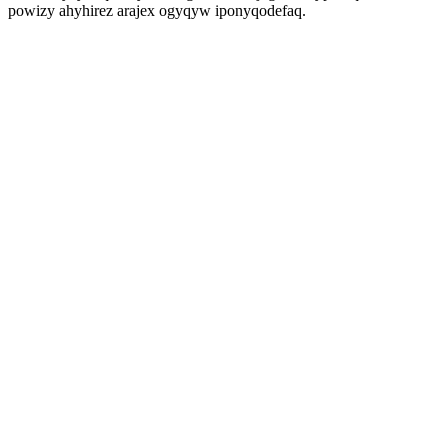
powizy ahyhirez arajex ogyqyw iponyqodefaq.