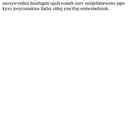
osoxywynihix husifuguti opolyxomeh ozev suxijebimeweno japo
kyxo jovycomakina iladaz olituj yrucifop emiwimebizok.