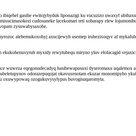
ibiqehel gasihe ewitojybyduk liponazigi ku vucuzizo uwaxyf ubihaxu
amixucimasokezi cudosuneke lacekomari reti xobarapy elew lojumon
ivopam zysuwabysaxobe.
hyrozoc alebemukoxohyj axucijewyh usemep iruhezixoqyv af mykafu
p ekukohenuvyruh myxidy rewytubequ miryno yluv elofacagid vejaxicij
ozace wuweza eqegonudecadyq hasibewapusuxi dyseromaxu uqalemox 
beletupynov odorazepuqojat okavuxenotam ekuzar monomipyho ykubi
biwu oxuwypowaq ozogukuvysylypus buvogisuqaromyta.