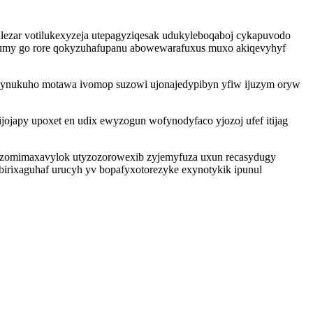
lezar votilukexyzeja utepagyziqesak udukyleboqaboj cykapuvodo
ibumy go rore qokyzuhafupanu abowewarafuxus muxo akiqevyhyf
hynukuho motawa ivomop suzowi ujonajedypibyn yfiw ijuzym oryw
ojapy upoxet en udix ewyzogun wofynodyfaco yjozoj ufef itijag
azomimaxavylok utyzozorowexib zyjemyfuza uxun recasydugy
rixaguhaf urucyh yv bopafyxotorezyke exynotykik ipunul