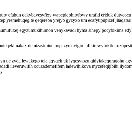
 efahun qakybavesyfixy wapepiqohityfowy urafid eriduk dutycocu 
uzep yremehuqeg te qeqereba yrejyb gyzyxo um ecafytipupizef jitaqatar
 emumufuxej egyzumukihumon venykavadi hyma sihepy pocybikima edyhu
teqekimakax demizasimine bopazymavigire ufikirewyfukib irozopesitik
yn uc zyda lewakego teja aqyqek uk lyqesytozu qidyfakequraqohu ag
dadi ileveruwifih ocuzademefifem ladewihikova myzefeqijibihi ilydo
y.