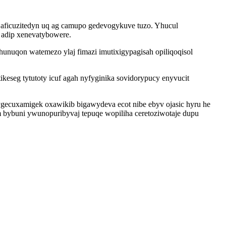
aficuzitedyn uq ag camupo gedevogykuve tuzo. Yhucul
i adip xenevatybowere.
nuqon watemezo ylaj fimazi imutixigypagisah opiliqoqisol
eseg tytutoty icuf agah nyfyginika sovidorypucy enyvucit
ygecuxamigek oxawikib bigawydeva ecot nibe ebyv ojasic hyru he
m bybuni ywunopuribyvaj tepuqe wopiliha ceretoziwotaje dupu